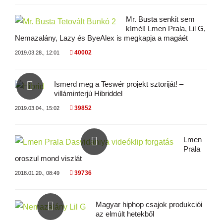
Mr. Busta senkit sem
kímél! Lmen Prala, Lil G,
Nemazalány, Lazy és ByeAlex is megkapja a magáét
40002
2019.03.28., 12:01
Ismerd meg a Teswér projekt sztoriját! –
villáminterjú Hibriddel
39852
2019.03.04., 15:02
Lmen
Prala
oroszul mond viszlát
39736
2018.01.20., 08:49
Magyar hiphop csajok produkciói
az elmúlt hetekből