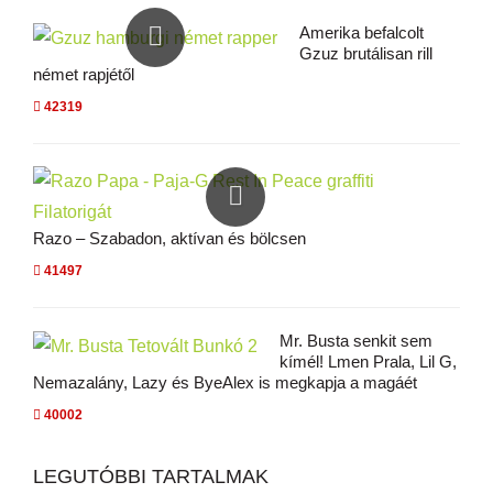
Amerika befalcolt
Gzuz brutálisan rill
német rapjétől
42319
Razo – Szabadon, aktívan és bölcsen
41497
Mr. Busta senkit sem
kímél! Lmen Prala, Lil G,
Nemazalány, Lazy és ByeAlex is megkapja a magáét
40002
LEGUTÓBBI TARTALMAK