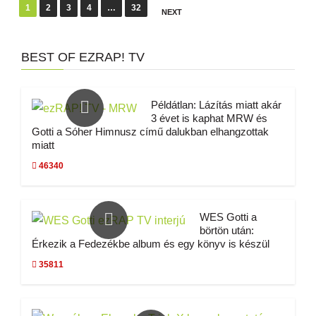
1
2
3
4
…
32
NEXT
BEST OF EZRAP! TV
Példátlan: Lázítás miatt akár
3 évet is kaphat MRW és
Gotti a Sóher Himnusz című dalukban elhangzottak
miatt
46340
WES Gotti a
börtön után:
Érkezik a Fedezékbe album és egy könyv is készül
35811