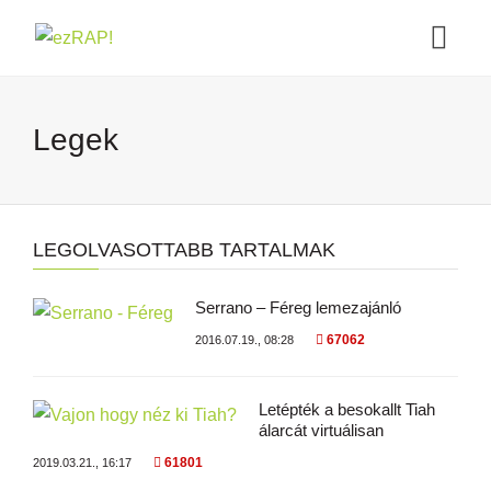
Legek
LEGOLVASOTTABB TARTALMAK
Serrano – Féreg lemezajánló
67062
2016.07.19., 08:28
Letépték a besokallt Tiah
álarcát virtuálisan
61801
2019.03.21., 16:17