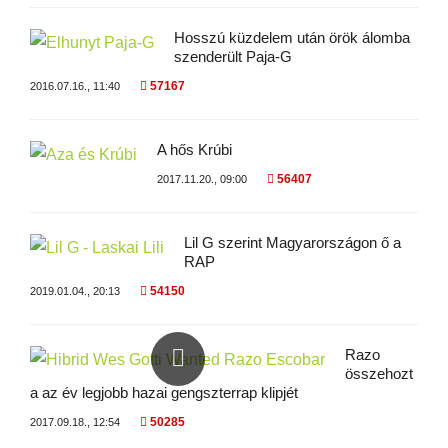
Hosszú küzdelem után örök álomba
szenderült Paja-G
57167
2016.07.16., 11:40
A hős Krúbi
56407
2017.11.20., 09:00
Lil G szerint Magyarországon ő a
RAP
54150
2019.01.04., 20:13
Razo
összehozt
a az év legjobb hazai gengszterrap klipjét
50285
2017.09.18., 12:54