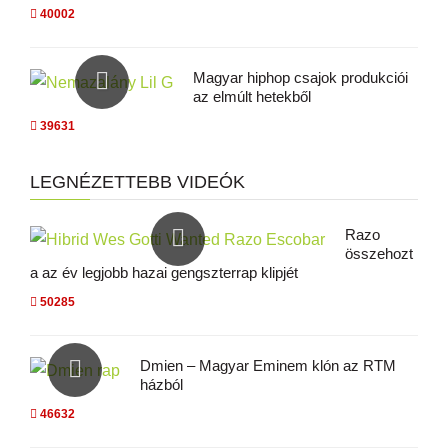
40002
Magyar hiphop csajok produkciói
az elmúlt hetekből
39631
LEGNÉZETTEBB VIDEÓK
Razo
összehozt
a az év legjobb hazai gengszterrap klipjét
50285
Dmien – Magyar Eminem klón az RTM
házból
46632