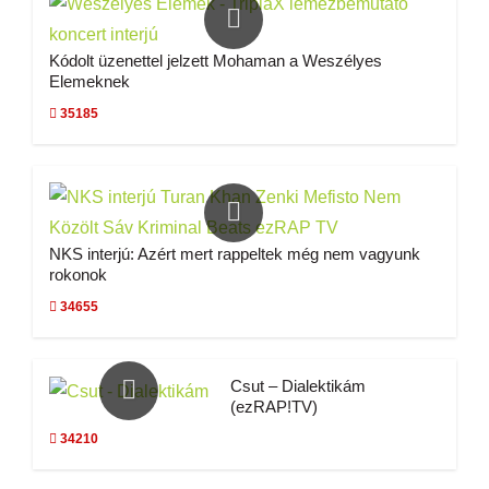
Kódolt üzenettel jelzett Mohaman a Weszélyes
Elemeknek
35185
NKS interjú: Azért mert rappeltek még nem vagyunk
rokonok
34655
Csut – Dialektikám
(ezRAP!TV)
34210