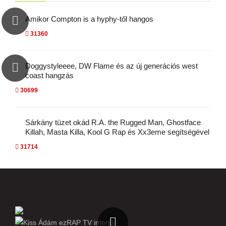
Amikor Compton is a hyphy-től hangos
31360
Doggystyleeee, DW Flame és az új generációs west
coast hangzás
30699
Sárkány tüzet okád R.A. the Rugged Man, Ghostface
Killah, Masta Killa, Kool G Rap és Xx3eme segítségével
31714