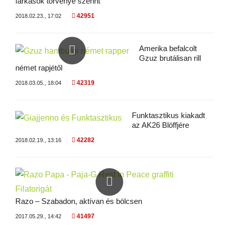
farkasok törvénye szerint
42951
2018.02.23., 17:02
Amerika befalcolt
Gzuz brutálisan rill
német rapjétől
42319
2018.03.05., 18:04
Funktasztikus kiakadt
az AK26 Blöffjére
42282
2018.02.19., 13:16
Razo – Szabadon, aktívan és bölcsen
41497
2017.05.29., 14:42