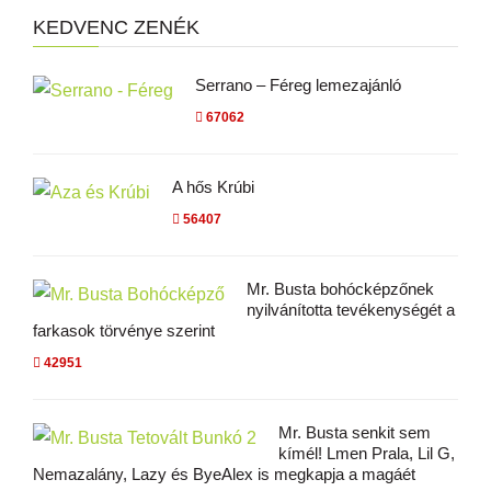
KEDVENC ZENÉK
Serrano – Féreg lemezajánló
67062
A hős Krúbi
56407
Mr. Busta bohócképzőnek
nyilvánította tevékenységét a
farkasok törvénye szerint
42951
Mr. Busta senkit sem
kímél! Lmen Prala, Lil G,
Nemazalány, Lazy és ByeAlex is megkapja a magáét