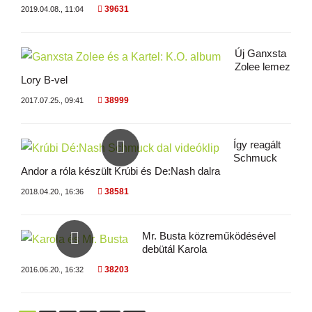
39631
2019.04.08., 11:04
Új Ganxsta
Zolee lemez
Lory B-vel
38999
2017.07.25., 09:41
Így reagált
Schmuck
Andor a róla készült Krúbi és De:Nash dalra
38581
2018.04.20., 16:36
Mr. Busta közreműködésével
debütál Karola
38203
2016.06.20., 16:32