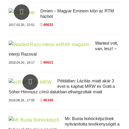
Dmien – Magyar Eminem klón az RTM
házból
46632
2017.02.20., 13:51
Wanted volt,
van, lesz! –
interjú Razoval
46621
2018.04.20., 18:17
Példátlan: Lázítás miatt akár 3
évet is kaphat MRW és Gotti a
Sóher Himnusz című dalukban elhangzottak miatt
46340
2016.08.26., 17:05
Mr. Busta bohócképzőnek
nyilvánította tevékenységét a