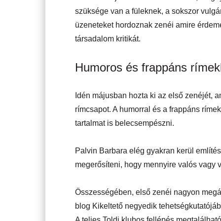
szüksége van a füleknek, a sokszor vulgá
üzeneteket hordoznak zenéi amire érdem
társadalom kritikát.
Humoros és frappáns rímekk
Idén májusban hozta ki az első zenéjét, am
rímcsapot. A humorral és a frappáns rímek
tartalmat is belecsempészni.
Palvin Barbara elég gyakran kerül említé
megerősíteni, hogy mennyire valós vagy va
Összességében, első zenéi nagyon megállj
blog Kikeltető negyedik tehetségkutatójáb
A teljes Toldi klubos fellépés megtalálh