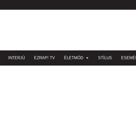
INTERJÚ
EZRAP! TV
ÉLETMÓD
STÍLUS
ESEMÉ