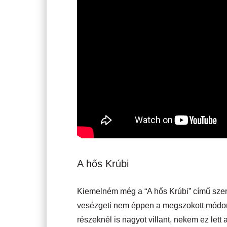
A hős Krúbi
Kiemelném még a “A hős Krúbi” című szerz
vesézgeti nem éppen a megszokott módon
részeknél is nagyot villant, nekem ez lett