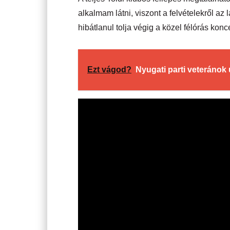
alkalmam látni, viszont a felvételekről az 
hibátlanul tolja végig a közel félórás kon
Ezt vágod?
Nyugati parti veteránok ú