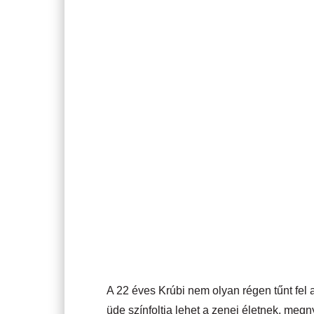
A 22 éves Krúbi nem olyan régen tűnt fel 
üde színfoltja lehet a zenei életnek, meg