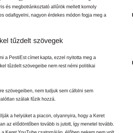
ris és megbotránkoztató allűrök mellett komoly
es odafigyelni, nagyon érdekes módon fogja meg a
el tűzdelt szövegek
i a PestiEst címet kapta, ezzel nyitotta meg a
kel tűzdelt szövegeibe nem rest némi politikai
sre szövegeiben, nem tudjuk sem cáfolni sem
lótlan szálak fűzik hozzá.
ák a helyüket a piacon, olyannyira, hogy a Keret
an az elődöntőben tovább is jutott, így menetel tovább.
ató a Keret YouTube csatornáján, élőben nekem nem volt