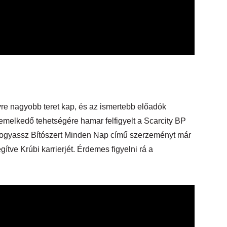
re nagyobb teret kap, és az ismertebb előadók
 kiemelkedő tehetségére hamar felfigyelt a Scarcity BP
a Fogyassz Bítószert Minden Nap című szerzeményt már
ítve Krúbi karrierjét. Érdemes figyelni rá a