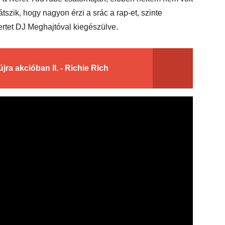
látszik, hogy nagyon érzi a srác a rap-et, szinte
certet DJ Meghajtóval kiegészülve.
jra akcióban II. - Richie Rich