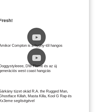
Fresh!
Amikor Compton is a hyphy-től hangos
Doggystyleeee, DW Flame és az új
generációs west coast hangzás
Sárkány tüzet okád R.A. the Rugged Man,
Ghostface Killah, Masta Killa, Kool G Rap és
Xx3eme segítségével