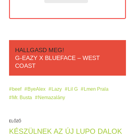
HALLGASD MEG!
G-EAZY X BLUEFACE – WEST
COAST
beef
ByeAlex
Lazy
Lil G
Lmen Prala
Mr. Busta
Nemazalány
ELŐZŐ
KÉSZÜLNEK AZ ÚJ LUPO DALOK