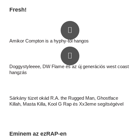
Fresh!
Amikor Compton is a hyphy-től hangos
Doggystyleeee, DW Flame és az új generációs west coast
hangzás
Sárkány tüzet okád R.A. the Rugged Man, Ghostface
Killah, Masta Killa, Kool G Rap és Xx3eme segítségével
Eminem az ezRAP-en