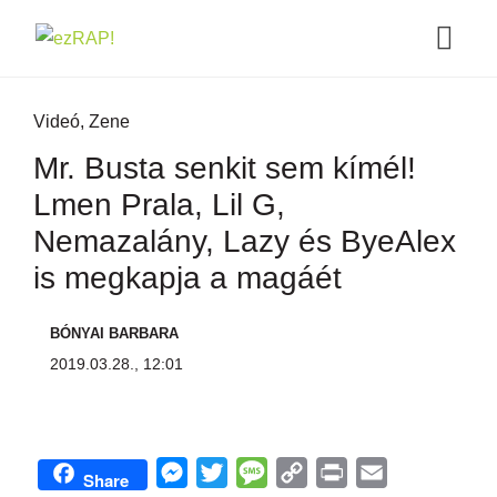
Videó
,
Zene
Mr. Busta senkit sem kímél!
Lmen Prala, Lil G,
Nemazalány, Lazy és ByeAlex
is megkapja a magáét
BÓNYAI BARBARA
2019.03.28., 12:01
M
T
M
C
P
E
Share