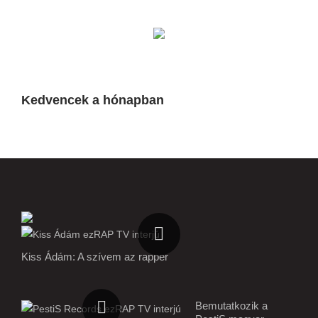
Kedvencek a hónapban
Kiss Ádám: A szívem az rapper
Bemutatkozik a