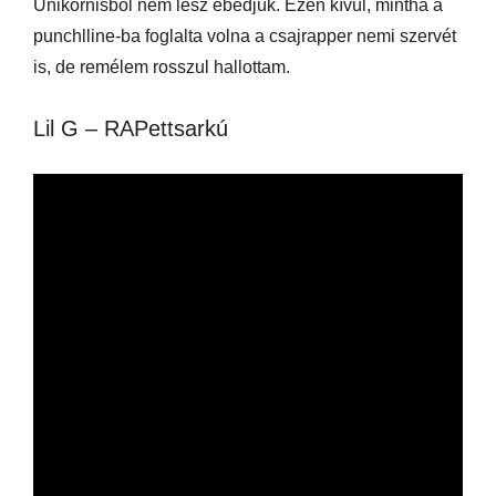
Unikornisból nem lesz ebédjük. Ezen kívül, mintha a
punchlline-ba foglalta volna a csajrapper nemi szervét
is, de remélem rosszul hallottam.
Lil G – RAPettsarkú