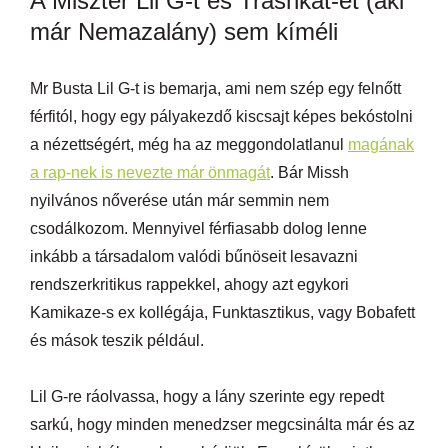
A Miszter Lil G-t és Trashkat-et (aki
már Nemazalány) sem kíméli
Mr Busta Lil G-t is bemarja, ami nem szép egy felnőtt
férfitól, hogy egy pályakezdő kiscsajt képes bekóstolni
a nézettségért, még ha az meggondolatlanul
magának
a rap-nek is nevezte már önmagát
. Bár Missh
nyilvános nőverése után már semmin nem
csodálkozom. Mennyivel férfiasabb dolog lenne
inkább a társadalom valódi bűnöseit lesavazni
rendszerkritikus rappekkel, ahogy azt egykori
Kamikaze-s ex kollégája, Funktasztikus, vagy Bobafett
és mások teszik például.
Lil G-re ráolvassa, hogy a lány szerinte egy repedt
sarkú, hogy minden menedzser megcsinálta már és az