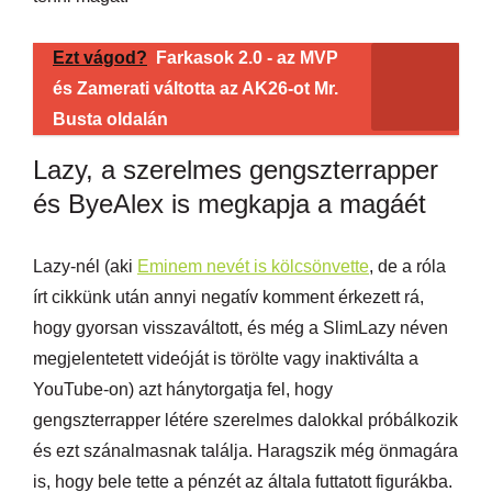
Ezt vágod?
Farkasok 2.0 - az MVP
és Zamerati váltotta az AK26-ot Mr.
Busta oldalán
Lazy, a szerelmes gengszterrapper
és ByeAlex is megkapja a magáét
Lazy-nél (aki
Eminem nevét is kölcsönvette
, de a róla
írt cikkünk után annyi negatív komment érkezett rá,
hogy gyorsan visszaváltott, és még a SlimLazy néven
megjelentetett videóját is törölte vagy inaktiválta a
YouTube-on) azt hánytorgatja fel, hogy
gengszterrapper létére szerelmes dalokkal próbálkozik
és ezt szánalmasnak találja. Haragszik még önmagára
is, hogy bele tette a pénzét az általa futtatott figurákba.