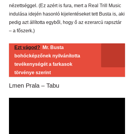
nézettséggel. (Ez azért is fura, mert a Real Trill Music
indulása idején hasonló kijelentéseket tett Busta is, aki
pedig azt állította egyből, hogy ő az ezerarcú rapsztár
– a főszerk.)
Ezt vágod?
Mr. Busta
bohócképzőnek nyilvánította
tevékenységét a farkasok
törvénye szerint
Lmen Prala – Tabu