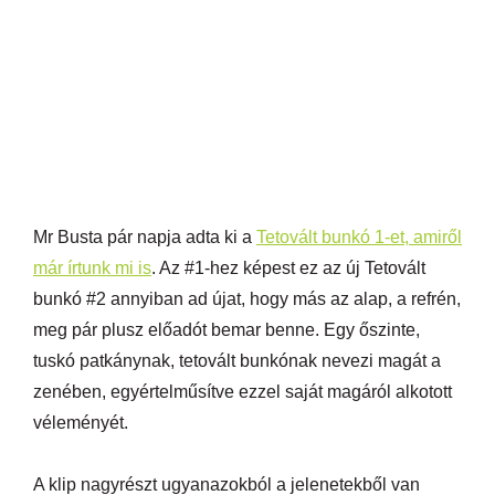
Mr Busta pár napja adta ki a
Tetovált bunkó 1-et, amiről
már írtunk mi is
. Az #1-hez képest ez az új Tetovált
bunkó #2 annyiban ad újat, hogy más az alap, a refrén,
meg pár plusz előadót bemar benne. Egy őszinte,
tuskó patkánynak, tetovált bunkónak nevezi magát a
zenében, egyértelműsítve ezzel saját magáról alkotott
véleményét.
A klip nagyrészt ugyanazokból a jelenetekből van