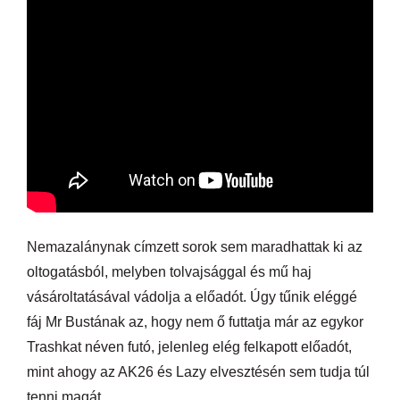
Nemazalánynak címzett sorok sem maradhattak ki az
oltogatásból, melyben tolvajsággal és mű haj
vásároltatásával vádolja a előadót. Úgy tűnik eléggé
fáj Mr Bustának az, hogy nem ő futtatja már az egykor
Trashkat néven futó, jelenleg elég felkapott előadót,
mint ahogy az AK26 és Lazy elvesztésén sem tudja túl
tenni magát.