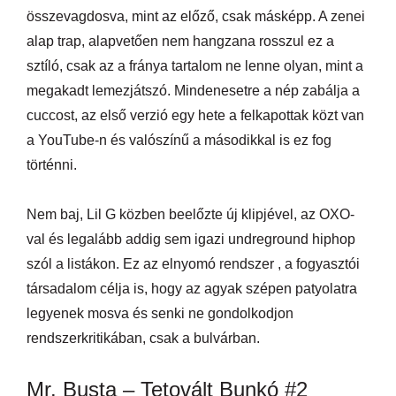
összevagdosva, mint az előző, csak másképp. A zenei
alap trap, alapvetően nem hangzana rosszul ez a
sztíló, csak az a fránya tartalom ne lenne olyan, mint a
megakadt lemezjátszó. Mindenesetre a nép zabálja a
cuccost, az első verzió egy hete a felkapottak közt van
a YouTube-n és valószínű a másodikkal is ez fog
történni.
Nem baj, Lil G közben beelőzte új klipjével, az OXO-
val és legalább addig sem igazi undreground hiphop
szól a listákon. Ez az elnyomó rendszer , a fogyasztói
társadalom célja is, hogy az agyak szépen patyolatra
legyenek mosva és senki ne gondolkodjon
rendszerkritikában, csak a bulvárban.
Mr. Busta – Tetovált Bunkó #2