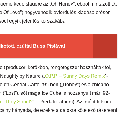
 kiemelkedő slágere az „Oh Honey”, ebből mintázott DJ
e Of Love”) negyvenedik évfordulós kiadása erősen
soul egyik jelentős korszakába.
kotott, ezúttal Busa Pistával
t produceri körökben, rengetegszer használták fel,
 Naughty by Nature („
O.P.P. – Sunny Days Remix
”-
South Central Cartel ’95-ben („Honey”) és a chicano
 (“Lost”), sőt maga Ice Cube is hozzányúlt már ’92-
ll They Shoot?
” – Predator album). Az imént felsorolt
icsiny hányada, de ezekre a dalokra kötelező rákeresni