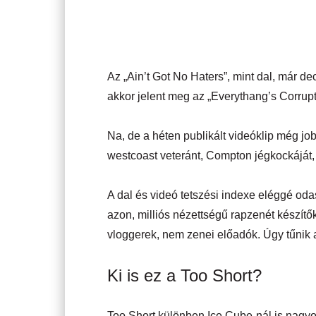
Az „Ain’t Got No Haters”, mint dal, már d
akkor jelent meg az „Everythang’s Corrup
Na, de a héten publikált videóklip még jobb
westcoast veteránt, Compton jégkockáját, 
A dal és videó tetszési indexe eléggé odas
azon, milliós nézettségű rapzenét készítő
vloggerek, nem zenei előadók. Úgy tűnik a
Ki is ez a Too Short?
Too Short különben Ice Cube-nál is nagyob