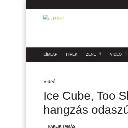
CÍMLAP
HÍREK
ZENE
VIDEÓ
Videó
Ice Cube, Too S
hangzás odaszú
HAKLIK TAMÁS