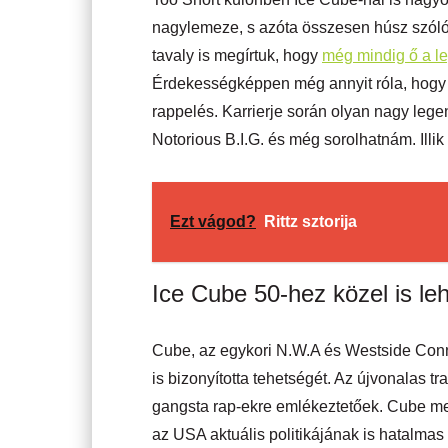
nagylemeze, s azóta összesen húsz szólóal
tavaly is megírtuk, hogy
még mindig ő a l
Érdekességképpen még annyit róla, hogy a 
rappelés. Karrierje során olyan nagy lege
Notorious B.I.G. és még sorolhatnám. Illik
Ezt vágod?
Rittz sztorija
Ice Cube 50-hez közel is le
Cube, az egykori N.W.A és Westside Conn
is bizonyította tehetségét. Az újvonalas t
gangsta rap-ekre emlékeztetőek. Cube mes
az USA aktuális politikájának is hatalmas 