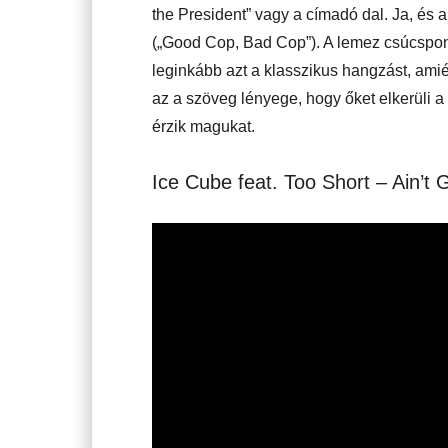
the President” vagy a címadó dal. Ja, és 
(„Good Cop, Bad Cop”). A lemez csúcspont
leginkább azt a klasszikus hangzást, amié
az a szöveg lényege, hogy őket elkerüli a 
érzik magukat.
Ice Cube feat. Too Short – Ain’t