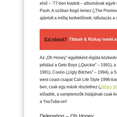
első – ’77-ben kiadott – albumának egyik
Pooh. A szóban forgó lemez („The Promis
ajánlott a műfaj kedvelőinek; időutazás a 
Ezt vágod?
Tibbah & Rizkay ismét al
Az „Oh Honey” egyébként régóta közkedvel
például a Geto Boys („Quickie” – 1991), a
1991), Coolio („Ugly Bitches” – 1994), a 
west coast csapat Cali Life Style 1996-ban
ben, csak egy másik részlethez („
When Wi
előadók, a samplerezők listájának csak k
a YouTube-on!
Delegation – Oh Honey