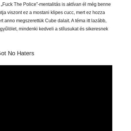
a „Fuck The Police”-mentalitás is aktívan él még benne
ja viszont ez a mostani klipes cucc, mert ez hozza
rt anno megszerettük Cube dalait. A téma itt lazább,
gyűlölet, mindenki kedveli a stílusukat és sikeresnek
 Got No Haters