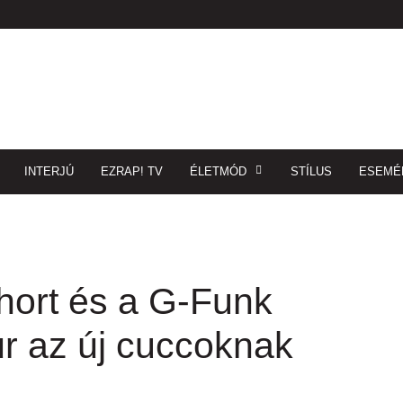
INTERJÚ
EZRAP! TV
ÉLETMÓD
STÍLUS
ESEMÉ
hort és a G-Funk
r az új cuccoknak