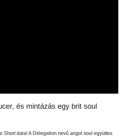
cer, és mintázás egy brit soul
o Short dala! A Delegation nevű angol soul együttes