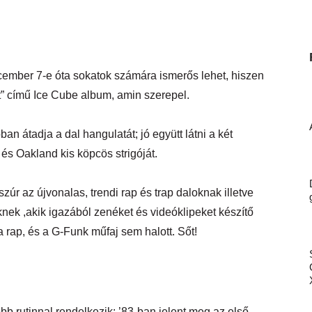
ecember 7-e óta sokatok számára ismerős lehet, hiszen
t” című Ice Cube album, amin szerepel.
an átadja a dal hangulatát; jó együtt látni a két
és Oakland kis köpcös strigóját.
zúr az újvonalas, trendi rap és trap daloknak illetve
knek ,akik igazából zenéket és videóklipeket készítő
 rap, és a G-Funk műfaj sem halott. Sőt!
b rutinnal rendelkezik: ’83-ban jelent meg az első