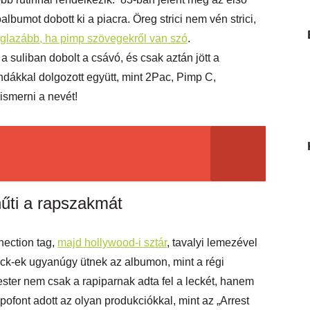
bumot dobott ki a piacra. Öreg strici nem vén strici,
eglazább, ha pimp szövegekről van szó
.
suliban dobolt a csávó, és csak aztán jött a
ndákkal dolgozott együtt, mint 2Pac, Pimp C,
 ismerni a nevét!
hűti a rapszakmát
ection tag,
majd hollywood-i sztár
, tavalyi lemezével
rack-ek ugyanúgy ütnek az albumon, mint a régi
ter nem csak a rapiparnak adta fel a leckét, hanem
pofont adott az olyan produkciókkal, mint az „Arrest