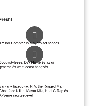
Fresh!
Amikor Compton is a hyphy-től hangos
Doggystyleeee, DW Flame és az új
generációs west coast hangzás
Sárkány tüzet okád R.A. the Rugged Man,
Ghostface Killah, Masta Killa, Kool G Rap és
Xx3eme segítségével