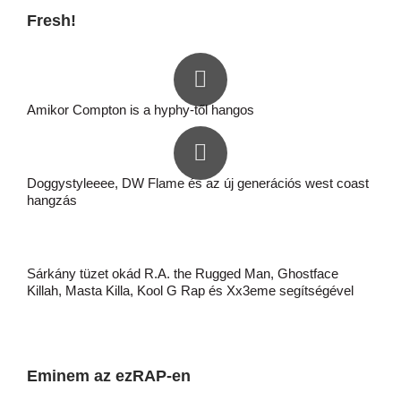
Fresh!
Amikor Compton is a hyphy-től hangos
Doggystyleeee, DW Flame és az új generációs west coast
hangzás
Sárkány tüzet okád R.A. the Rugged Man, Ghostface
Killah, Masta Killa, Kool G Rap és Xx3eme segítségével
Eminem az ezRAP-en