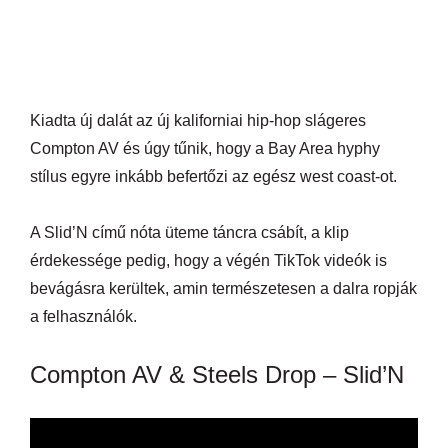
Kiadta új dalát az új kaliforniai hip-hop slágeres
Compton AV és úgy tűnik, hogy a Bay Area hyphy
stílus egyre inkább befertőzi az egész west coast-ot.
A Slid’N című nóta üteme táncra csábít, a klip
érdekessége pedig, hogy a végén TikTok videók is
bevágásra kerültek, amin természetesen a dalra ropják
a felhasználók.
Compton AV & Steels Drop – Slid’N