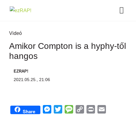
Videó
Amikor Compton is a hyphy-től
hangos
EZRAP!
2021.05.25., 21:06
M
T
M
C
P
E
Share
e
w
e
o
r
m
s
i
s
p
i
a
s
t
s
y
n
i