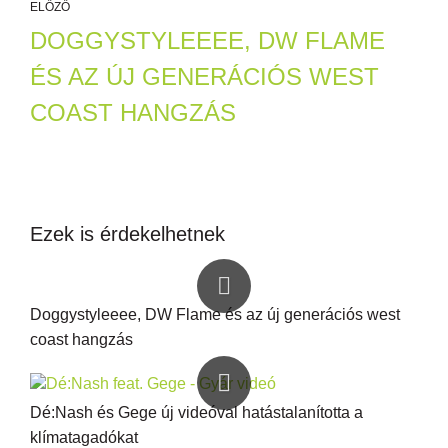
ELŐZŐ
DOGGYSTYLEEEE, DW FLAME
ÉS AZ ÚJ GENERÁCIÓS WEST
COAST HANGZÁS
Ezek is érdekelhetnek
Doggystyleeee, DW Flame és az új generációs west
coast hangzás
Dé:Nash és Gege új videóval hatástalanította a
klímatagadókat