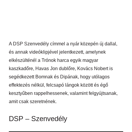
A DSP Szenvedély címmel a nyár közepén új dallal,
és annak videóklipjével jelentkezett, amelynek
elkészülténél a Trónok harca egyik magyar
kaszkadőre, Havas Jon dublőre, Kovács Nobert is
segédkezett Bomnak és Dipának, hogy utólagos
effektezés nélkül, felcsapó lángok között és égő
kesztyűben rappelhessenek, valamint felgyújtsanak,
amit csak szeretnének.
DSP – Szenvedély