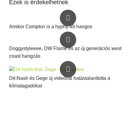
Ezek is érdekelhetnek
Amikor Compton is a hyphy-től hangos
Doggystyleeee, DW Flame és az új generációs west
coast hangzás
Dé:Nash és Gege új videóval hatástalanította a
klímatagadókat