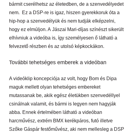
bármit cserélhetsz az életedben, de a szenvedélyedet
nem. Ez a DSP-re is igaz, hiszen gyerekkoruk óta a
hip-hop a szenvedélyük és nem tudják elképzelni,
hogy ez elmúljon. A Jászai Mari-díjas színészt sikerült
elhívniuk a videóba is, így személyesen ő látható a
felvezető részben és az utolsó képkockákon.
További tehetséges emberek a videóban
A videóklip koncepciója az volt, hogy Bom és Dipa
maguk mellett olyan tehetséges embereket
mutassanak be, akik egész életükben szenvedéllyel
csinálnak valamit, és bármi is legyen nem hagyják
abba. Ennek értelmében látható a videóban
harcművész, extrém BMX kerékpáros, futó illetve
Szőke Gáspár festőművész, aki nem mellesleg a DSP