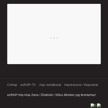
Címlap
ezRAP! TV
Jogi nyilatkozat
Impresszum / Kapcsolat
ezRAP! Hip-Hop Zene / Életmód / Stílus Minden jog fenntartva!
|