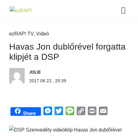
ezRAP! TV
,
Videó
Havas Jon dublőrével forgatta
klipjét a DSP
JOLIE
2017.08.22., 20:39
M
T
M
C
P
E
Share
e
w
e
o
r
m
s
i
s
p
i
a
s
t
s
y
n
i