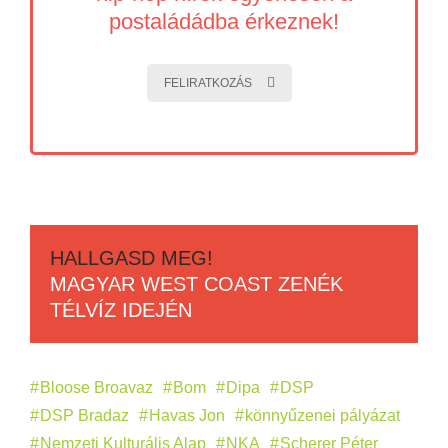
postaládádba érkeznek!
FELIRATKOZÁS
HALLGASD MEG!
MAGYAR WEST COAST ZENÉK
TÉLVÍZ IDEJÉN
Bloose Broavaz
Bom
Dipa
DSP
DSP Bradaz
Havas Jon
könnyűzenei pályázat
Nemzeti Kulturális Alap
NKA
Scherer Péter