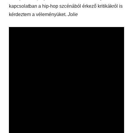
kapcsolatban a hip-hop szcénából érkező kritikákról is
kérdeztem a véleményüket.
Jolie