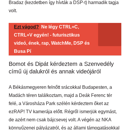
Bradaz (kezdetben így hívták a DSP-t) harmadik tagja
volt.
Ezt vágod?
Ne légy CTRL+C,
CTRL+V egyén! - futurisztikus
videó, ének, rap, WatchMe, DSP és
Busa Pí
Bomot és Dipát kérdeztem a Szenvedély
című új dalukról és annak videójáról
A Békásmegyeren felnőtt srácokkal Budapesten, a
Madách téren találkoztam, majd a Deák Ferenc tér
felé, a Városháza Park szélén kérdeztem őket az
ezRAP! TV kamerája előtt. Régről ismerjük egymást,
de azért nem csak bájcsevej volt. A végén az NKA
könnyűzenei pályázatról, és az állami támogatásokkal