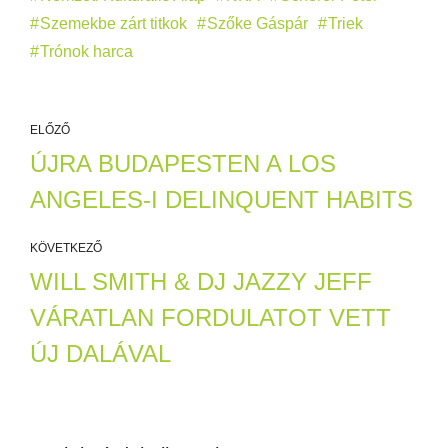
Szemekbe zárt titkok
Szőke Gáspár
Triek
Trónok harca
ELŐZŐ
ÚJRA BUDAPESTEN A LOS
ANGELES-I DELINQUENT HABITS
KÖVETKEZŐ
WILL SMITH & DJ JAZZY JEFF
VÁRATLAN FORDULATOT VETT
ÚJ DALÁVAL