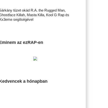
Sárkány tüzet okád R.A. the Rugged Man,
Ghostface Killah, Masta Killa, Kool G Rap és
Xx3eme segítségével
Eminem az ezRAP-en
Kedvencek a hónapban