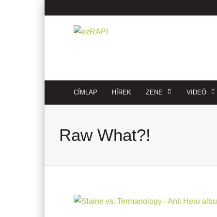
CÍMLAP
HÍREK
ZENE
VIDEÓ
Raw What?!