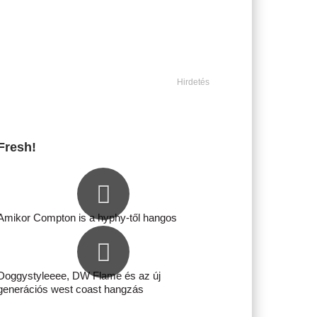
Hirdetés
Fresh!
Amikor Compton is a hyphy-től hangos
Doggystyleeee, DW Flame és az új
generációs west coast hangzás