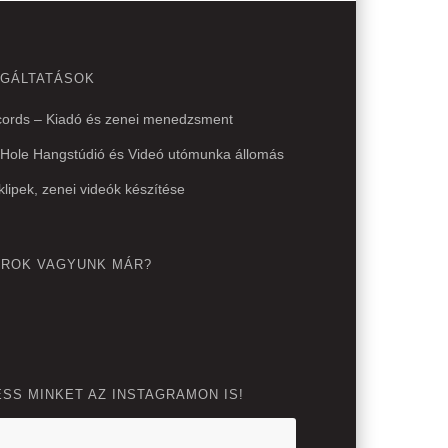
LGÁLTATÁSOK
ords – Kiadó és zenei menedzsment
 Hole Hangstúdió és Videó utómunka állomás
klipek, zenei videók készítése
EROK VAGYUNK MÁR?
SS MINKET AZ INSTAGRAMON IS!