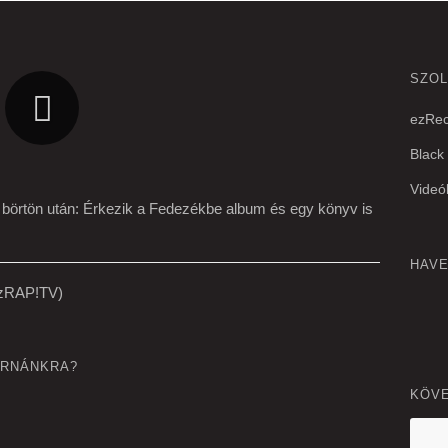
SZO
ezRec
Black
Videó
börtön után: Érkezik a Fedezékbe album és egy könyv is
HAV
ezRAP!TV)
ORNÁNKRA?
KÖVE