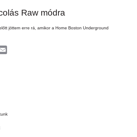
ncolás Raw módra
előtt jöttem erre rá, amikor a Home Boston Underground
E
m
a
i
l
tunk
t