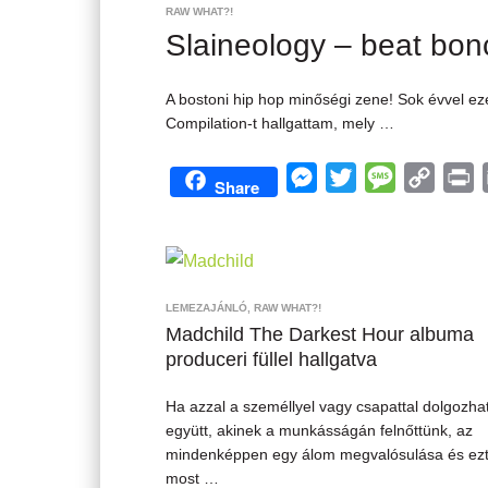
RAW WHAT?!
Slaineology – beat bo
A bostoni hip hop minőségi zene! Sok évvel ez
Compilation-t hallgattam, mely …
M
T
M
C
P
Share
e
w
e
o
r
s
i
s
p
i
s
t
s
y
n
e
t
a
L
t
LEMEZAJÁNLÓ
,
RAW WHAT?!
n
e
g
i
Madchild The Darkest Hour albuma
produceri füllel hallgatva
g
r
e
n
e
k
Ha azzal a személlyel vagy csapattal dolgozha
r
együtt, akinek a munkásságán felnőttünk, az
mindenképpen egy álom megvalósulása és ez
most …