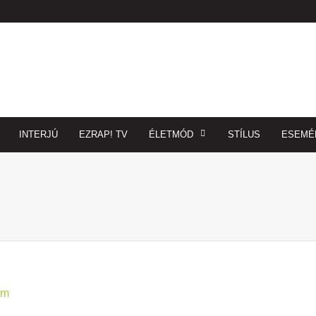
INTERJÚ
EZRAP! TV
ÉLETMÓD
STÍLUS
ESEMÉ