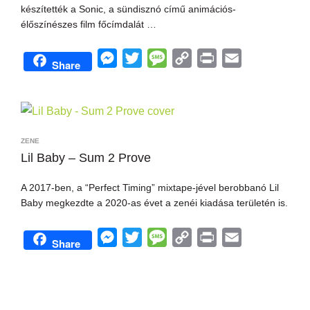
r
készítették a Sonic, a sündisznó című animációs-
élőszínészes film főcímdalát …
M
T
M
C
P
E
Share
e
w
e
o
r
m
s
i
s
p
i
a
s
t
s
y
n
i
e
t
a
L
t
l
ZENE
n
e
g
i
Lil Baby – Sum 2 Prove
g
r
e
n
A 2017-ben, a “Perfect Timing” mixtape-jével berobbanó Lil
e
k
Baby megkezdte a 2020-as évet a zenéi kiadása területén is.
r
M
T
M
C
P
E
Share
e
w
e
o
r
m
s
i
s
p
i
a
s
t
s
y
n
i