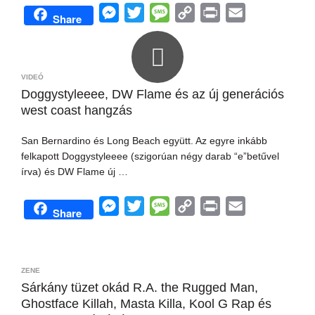
M
T
M
C
P
E
Share
e
w
e
o
r
m
s
i
s
p
i
a
s
t
s
y
n
i
VIDEÓ
e
t
a
L
t
l
Doggystyleeee, DW Flame és az új generációs
west coast hangzás
n
e
g
i
g
r
e
n
San Bernardino és Long Beach együtt. Az egyre inkább
e
k
felkapott Doggystyleeee (szigorúan négy darab “e”betűvel
r
írva) és DW Flame új …
M
T
M
C
P
E
Share
e
w
e
o
r
m
s
i
s
p
i
a
s
t
s
y
n
i
ZENE
e
t
a
L
t
l
Sárkány tüzet okád R.A. the Rugged Man,
Ghostface Killah, Masta Killa, Kool G Rap és
n
e
g
i