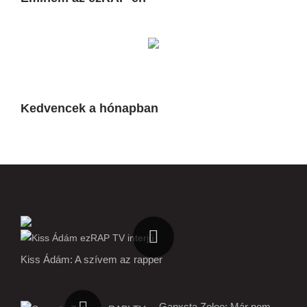
Kedvencek a hónapban
Kiss Ádám: A szívem az rapper
Ganxsta Zolee: Már nem