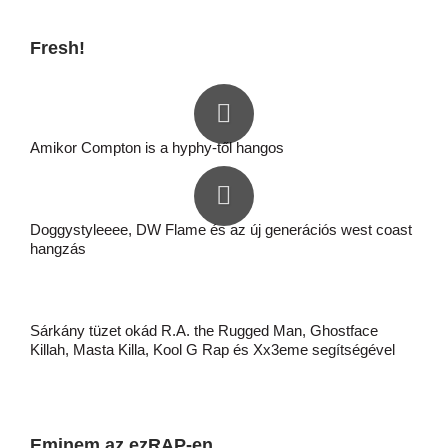
Fresh!
Amikor Compton is a hyphy-től hangos
Doggystyleeee, DW Flame és az új generációs west coast
hangzás
Sárkány tüzet okád R.A. the Rugged Man, Ghostface
Killah, Masta Killa, Kool G Rap és Xx3eme segítségével
Eminem az ezRAP-en