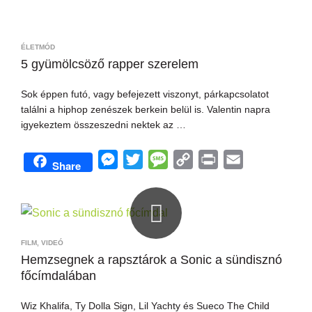
e
w
e
o
r
m
s
i
s
p
i
a
s
t
s
y
n
i
ÉLETMÓD
e
t
a
L
t
l
5 gyümölcsöző rapper szerelem
n
e
g
i
Sok éppen futó, vagy befejezett viszonyt, párkapcsolatot
g
r
e
n
találni a hiphop zenészek berkein belül is. Valentin napra
e
k
igyekeztem összeszedni nektek az …
r
M
T
M
C
P
E
Share
e
w
e
o
r
m
s
i
s
p
i
a
s
t
s
y
n
i
e
t
a
L
t
l
FILM
,
VIDEÓ
n
e
g
i
Hemzsegnek a rapsztárok a Sonic a sündisznó
főcímdalában
g
r
e
n
e
k
Wiz Khalifa, Ty Dolla Sign, Lil Yachty és Sueco The Child