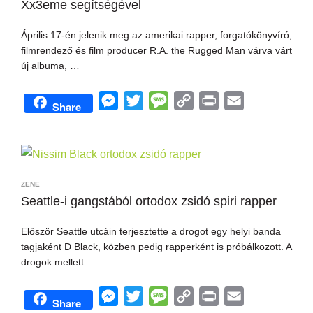
Xx3eme segítségével
g
r
e
n
e
k
Április 17-én jelenik meg az amerikai rapper, forgatókönyvíró,
r
filmrendező és film producer R.A. the Rugged Man várva várt
új albuma, …
M
T
M
C
P
E
Share
e
w
e
o
r
m
s
i
s
p
i
a
s
t
s
y
n
i
e
t
a
L
t
l
ZENE
n
e
g
i
Seattle-i gangstából ortodox zsidó spiri rapper
g
r
e
n
Először Seattle utcáin terjesztette a drogot egy helyi banda
e
k
tagjaként D Black, közben pedig rapperként is próbálkozott. A
r
drogok mellett …
M
T
M
C
P
E
Share