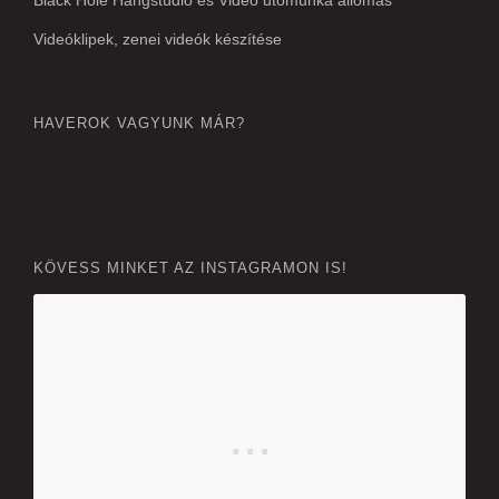
Black Hole Hangstúdió és Videó utómunka állomás
Videóklipek, zenei videók készítése
HAVEROK VAGYUNK MÁR?
KÖVESS MINKET AZ INSTAGRAMON IS!