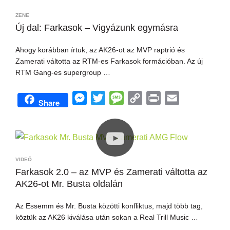
e
t
a
L
t
l
ZENE
n
e
g
i
Új dal: Farkasok – Vigyázunk egymásra
g
r
e
n
Ahogy korábban írtuk, az AK26-ot az MVP raptrió és
e
k
Zamerati váltotta az RTM-es Farkasok formációban. Az új
r
RTM Gang-es supergroup …
M
T
M
C
P
E
Share
e
w
e
o
r
m
s
i
s
p
i
a
s
t
s
y
n
i
e
t
a
L
t
l
VIDEÓ
n
e
g
i
Farkasok 2.0 – az MVP és Zamerati váltotta az
AK26-ot Mr. Busta oldalán
g
r
e
n
e
k
Az Essemm és Mr. Busta közötti konfliktus, majd több tag,
r
köztük az AK26 kiválása után sokan a Real Trill Music …