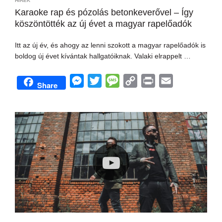
HÍREK
Karaoke rap és pózolás betonkeverővel – Így
köszöntötték az új évet a magyar rapelőadók
Itt az új év, és ahogy az lenni szokott a magyar rapelőadók is
boldog új évet kívántak hallgatóiknak. Valaki elrappelt …
M
T
M
C
P
E
Share
e
w
e
o
r
m
s
i
s
p
i
a
s
t
s
y
n
i
e
t
a
L
t
l
n
e
g
i
g
r
e
n
e
k
r