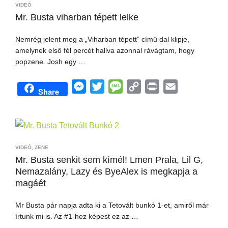
VIDEÓ
Mr. Busta viharban tépett lelke
Nemrég jelent meg a „Viharban tépett” című dal klipje,
amelynek első fél percét hallva azonnal rávágtam, hogy
popzene. Josh egy …
M
T
M
C
P
E
Share
e
w
e
o
r
m
s
i
s
p
i
a
s
t
s
y
n
i
e
t
a
L
t
l
VIDEÓ
,
ZENE
n
e
g
i
Mr. Busta senkit sem kímél! Lmen Prala, Lil G,
Nemazalány, Lazy és ByeAlex is megkapja a
g
r
e
n
magáét
e
k
r
Mr Busta pár napja adta ki a Tetovált bunkó 1-et, amiről már
írtunk mi is. Az #1-hez képest ez az …