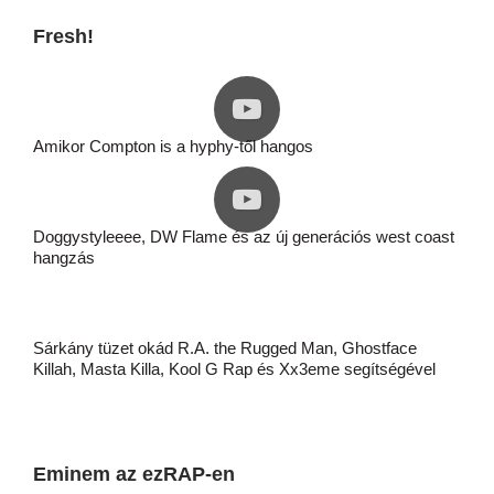
Fresh!
Amikor Compton is a hyphy-től hangos
Doggystyleeee, DW Flame és az új generációs west coast
hangzás
Sárkány tüzet okád R.A. the Rugged Man, Ghostface
Killah, Masta Killa, Kool G Rap és Xx3eme segítségével
Eminem az ezRAP-en