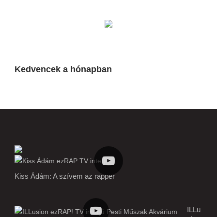
Kedvencek a hónapban
Kiss Ádám: A szívem az rapper
ILLu