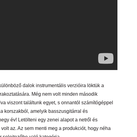
különböző dalok instrumentális verzióira löktük a
zórakoztatására. Még nem volt minden második
va viszont találtunk egyet, s onnantól számítógéppel
 a korszakból, amelyik basszusgitárral és
onegy év! Letölteni egy zenei alapot a netről és
volt az. Az sem menti meg a produkciót, hogy néha
 selejtezőbe való kategória.