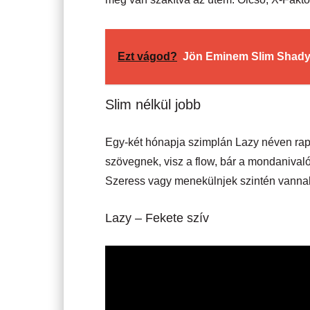
Ezt vágod?
Jön Eminem Slim Shady 
Slim nélkül jobb
Egy-két hónapja szimplán Lazy néven rapp
szövegnek, visz a flow, bár a mondanivaló
Szeress vagy menekülnjek szintén vannak
Lazy – Fekete szív