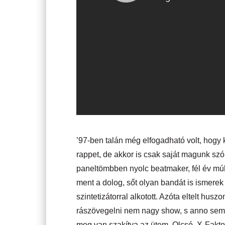
’97-ben talán még elfogadható volt, hogy 
rappet, de akkor is csak saját magunk s
paneltömbben nyolc beatmaker, fél év múl
ment a dolog, sőt olyan bandát is ismerek
szintetizátorral alkotott. Azóta eltelt husz
rászövegelni nem nagy show, s anno sem 
meg van szakítva az ütem. Olcsó, X-Faktor