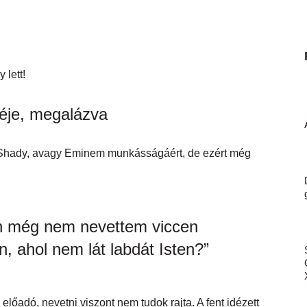
 lett!
néje, megalázva
m Shady, avagy Eminem munkásságáért, de ezért még
ián még nem nevettem viccen
n, ahol nem lát labdát Isten?”
lőadó, nevetni viszont nem tudok rajta. A fent idézett