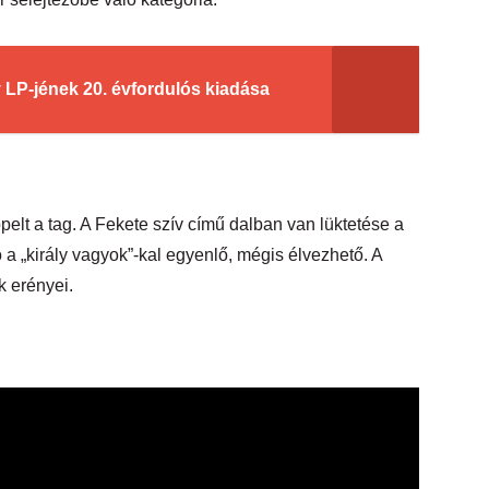
LP-jének 20. évfordulós kiadása
elt a tag. A Fekete szív című dalban van lüktetése a
 a „király vagyok”-kal egyenlő, mégis élvezhető. A
 erényei.