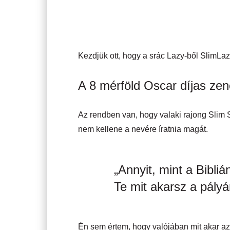
Kezdjük ott, hogy a srác Lazy-ből SlimLazy
A 8 mérföld Oscar díjas ze
Az rendben van, hogy valaki rajong Sli
nem kellene a nevére íratnia magát.
„Annyit, mint a Bibl
Te mit akarsz a pályá
Én sem értem, hogy valójában mit akar az e