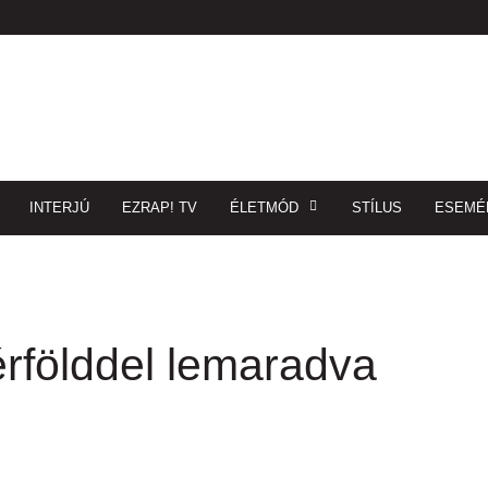
INTERJÚ
EZRAP! TV
ÉLETMÓD
STÍLUS
ESEMÉ
rfölddel lemaradva