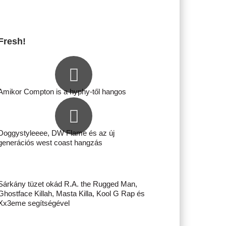
Fresh!
Amikor Compton is a hyphy-től hangos
Doggystyleeee, DW Flame és az új
generációs west coast hangzás
Sárkány tüzet okád R.A. the Rugged Man,
Ghostface Killah, Masta Killa, Kool G Rap és
Xx3eme segítségével