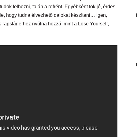
udok felhozni, talán a refrént. Egyébként tök jó, érdes
e, hogy tudna élvezhető dalokat készíteni… Igen,
s rapslágerhez nyúlna hozzá, mint a Lose Yourself,