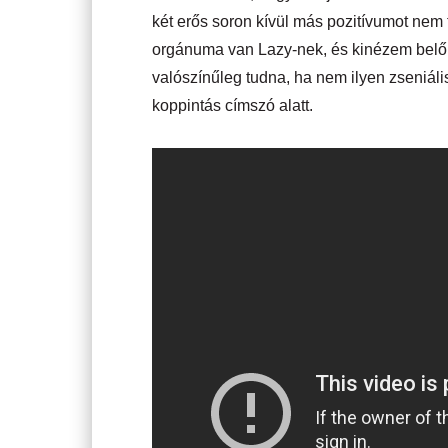
két erős soron kívül más pozitívumot nem t
orgánuma van Lazy-nek, és kinézem belől
valószínűleg tudna, ha nem ilyen zseniáli
koppintás címszó alatt.