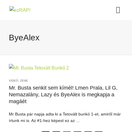
ByeAlex
VIDEÓ
,
ZENE
Mr. Busta senkit sem kímél! Lmen Prala, Lil G,
Nemazalány, Lazy és ByeAlex is megkapja a
magáét
Mr Busta pár napja adta ki a Tetovált bunkó 1-et, amiről már
írtunk mi is. Az #1-hez képest ez az …