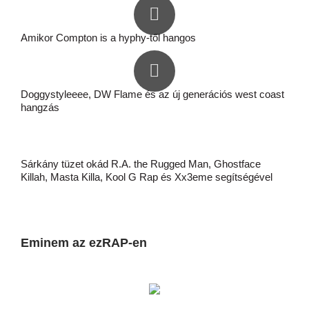
Amikor Compton is a hyphy-től hangos
Doggystyleeee, DW Flame és az új generációs west coast
hangzás
Sárkány tüzet okád R.A. the Rugged Man, Ghostface
Killah, Masta Killa, Kool G Rap és Xx3eme segítségével
Eminem az ezRAP-en