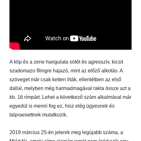
A klip és a zene hangulata sötét és agresszív, kicsit
szadomazo fílingre hajazó, mint az előző alkotás. A
szöveget már csak ketten írták, ellentétben az első
dallal, melyben még harmadmagával rakta össze azt a
kb. 16 rímpárt. Lehet a következő szám alkalmával már
egyedül is menni fog ez, hisz elég ügyesnek és
talpraesettnek mutatkozik.
2019 március 25-én jelenik meg legújabb száma, a