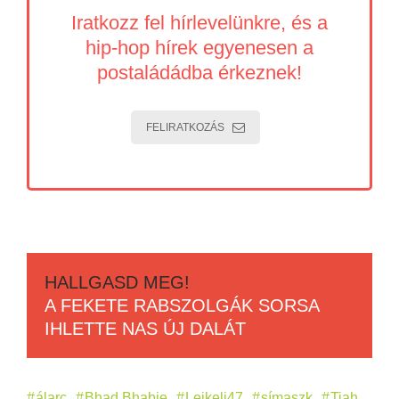
Iratkozz fel hírlevelünkre, és a
hip-hop hírek egyenesen a
postaládádba érkeznek!
FELIRATKOZÁS
HALLGASD MEG!
A FEKETE RABSZOLGÁK SORSA
IHLETTE NAS ÚJ DALÁT
álarc
Bhad Bhabie
Leikeli47
símaszk
Tiah