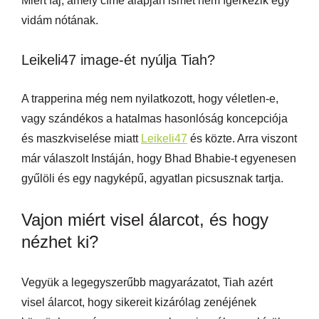
Miért fáj, amely címe alapján ismét nem ígérkezik egy
vidám nótának.
Leikeli47 image-ét nyúlja Tiah?
A trapperina még nem nyilatkozott, hogy véletlen-e,
vagy szándékos a hatalmas hasonlóság koncepciója
és maszkviselése miatt
Leikeli47
és közte. Arra viszont
már válaszolt Instáján, hogy Bhad Bhabie-t egyenesen
gyűlöli és egy nagyképű, agyatlan picsusznak tartja.
Vajon miért visel álarcot, és hogy
nézhet ki?
Vegyük a legegyszerűbb magyarázatot, Tiah azért
visel álarcot, hogy sikereit kizárólag zenéjének