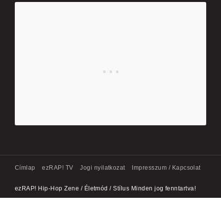
Címlap
ezRAP! TV
Jogi nyilatkozat
Impresszum / Kapcsolat
ezRAP! Hip-Hop Zene / Életmód / Stílus Minden jog fenntartva!
|