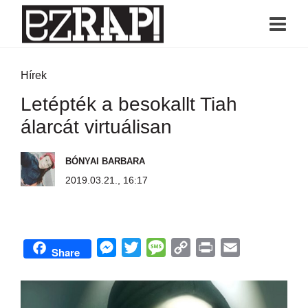
Hírek
Letépték a besokallt Tiah
álarcát virtuálisan
BÓNYAI BARBARA
2019.03.21., 16:17
M
T
M
C
P
E
Share
e
w
e
o
r
m
s
i
s
p
i
a
s
t
s
y
n
i