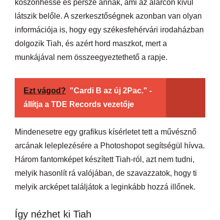
köszönhesse és persze annak, ami az álarcon kívül
látszik belőle. A szerkesztőségnek azonban van olyan
információja is, hogy egy székesfehérvári irodaházban
dolgozik Tiah, és azért hord maszkot, mert a
munkájával nem összeegyeztethető a rapje.
Ezt vágod?
"Cardi B az új 2Pac." -
állítja a TDE Records vezetője
Mindenesetre egy grafikus kísérletet tett a művésznő
arcának leleplezésére a Photoshopot segítségül hívva.
Három fantomképet készített Tiah-ról, azt nem tudni,
melyik hasonlít rá valójában, de szavazzatok, hogy ti
melyik arcképet találjátok a leginkább hozzá illőnek.
Így nézhet ki Tiah