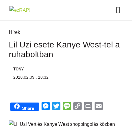
Hírek
Lil Uzi esete Kanye West-tel a
ruhaboltban
TONY
2018.02.09., 18:32
M
T
M
C
P
E
Share
e
w
e
o
r
m
s
i
s
p
i
a
s
t
s
y
n
i