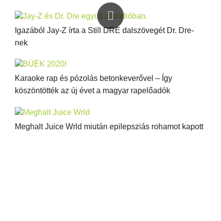
Igazából Jay-Z írta a Still DRE dalszövegét Dr. Dre-
nek
Karaoke rap és pózolás betonkeverővel – Így
köszöntötték az új évet a magyar rapelőadók
Meghalt Juice Wrld miután epilepsziás rohamot kapott