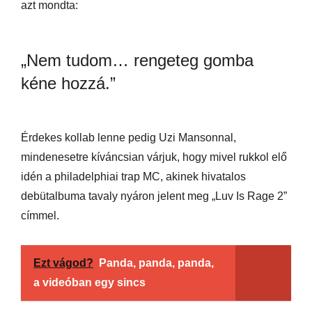
azt mondta:
„Nem tudom… rengeteg gomba
kéne hozzá.”
Érdekes kollab lenne pedig Uzi Mansonnal,
mindenesetre kíváncsian várjuk, hogy mivel rukkol elő
idén a philadelphiai trap MC, akinek hivatalos
debütalbuma tavaly nyáron jelent meg „Luv Is Rage 2”
címmel.
Ezt vágod?
Panda, panda, panda,
a videóban egy sincs