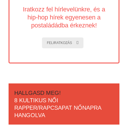
Iratkozz fel hírlevelünkre, és a
hip-hop hírek egyenesen a
postaládádba érkeznek!
FELIRATKOZÁS
HALLGASD MEG!
8 KULTIKUS NŐI
RAPPER/RAPCSAPAT NŐNAPRA
HANGOLVA