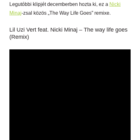
Legutóbbi klipjét decemberben hozta ki, ez a
Nicki
Minaj
-zsal közös „The Way Life Goes” remixe.
Lil Uzi Vert feat. Nicki Minaj – The way life goes
(Remix)