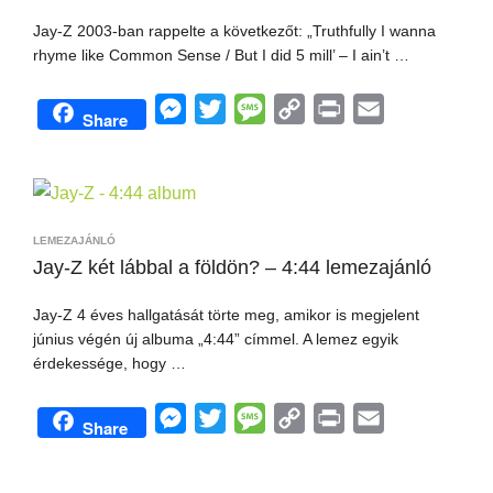
e
k
Jay-Z 2003-ban rappelte a következőt: „Truthfully I wanna
r
rhyme like Common Sense / But I did 5 mill’ – I ain’t …
M
T
M
C
P
E
Share
e
w
e
o
r
m
s
i
s
p
i
a
s
t
s
y
n
i
e
t
a
L
t
l
LEMEZAJÁNLÓ
n
e
g
i
Jay-Z két lábbal a földön? – 4:44 lemezajánló
g
r
e
n
Jay-Z 4 éves hallgatását törte meg, amikor is megjelent
e
k
június végén új albuma „4:44” címmel. A lemez egyik
r
érdekessége, hogy …
M
T
M
C
P
E
Share
e
w
e
o
r
m
s
i
s
p
i
a