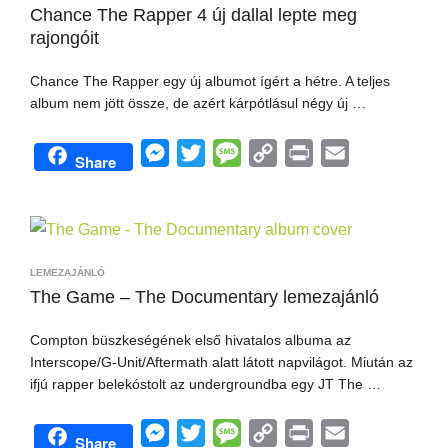
n
e
g
i
Chance The Rapper 4 új dallal lepte meg
rajongóit
g
r
e
n
e
k
Chance The Rapper egy új albumot ígért a hétre. A teljes
r
album nem jött össze, de azért kárpótlásul négy új …
M
T
M
C
P
E
Share
e
w
e
o
r
m
s
i
s
p
i
a
s
t
s
y
n
i
e
t
a
L
t
l
LEMEZAJÁNLÓ
n
e
g
i
The Game – The Documentary lemezajánló
g
r
e
n
Compton büszkeségének első hivatalos albuma az
e
k
Interscope/G-Unit/Aftermath alatt látott napvilágot. Miután az
r
ifjú rapper belekóstolt az undergroundba egy JT The …
M
T
M
C
P
E
Share