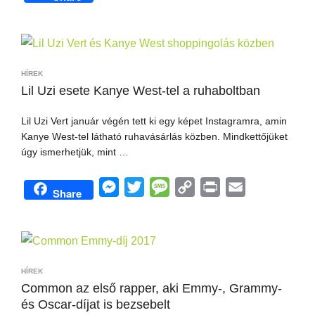
e
w
e
o
r
m
s
i
s
p
i
a
s
t
s
y
n
i
e
t
a
L
t
l
HÍREK
n
e
g
i
Lil Uzi esete Kanye West-tel a ruhaboltban
g
r
e
n
Lil Uzi Vert január végén tett ki egy képet Instagramra, amin
e
k
Kanye West-tel látható ruhavásárlás közben. Mindkettőjüket
r
úgy ismerhetjük, mint …
M
T
M
C
P
E
Share
e
w
e
o
r
m
s
i
s
p
i
a
s
t
s
y
n
i
e
t
a
L
t
l
HÍREK
n
e
g
i
Common az első rapper, aki Emmy-, Grammy-
és Oscar-díjat is bezsebelt
g
r
e
n