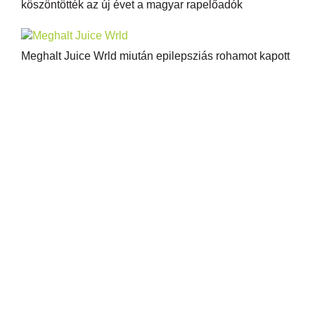
köszöntötték az új évet a magyar rapelőadók
Meghalt Juice Wrld miután epilepsziás rohamot kapott