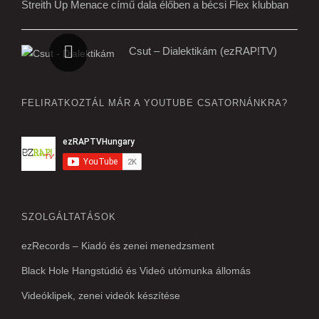
Streith Up Menace című dala élőben a bécsi Flex klubban
Csut – Dialektikám (ezRAP!TV)
FELIRATKOZTÁL MÁR A YOUTUBE CSATORNÁNKRA?
SZOLGÁLTATÁSOK
ezRecords – Kiadó és zenei menedzsment
Black Hole Hangstúdió és Videó utómunka állomás
Videóklipek, zenei videók készítése