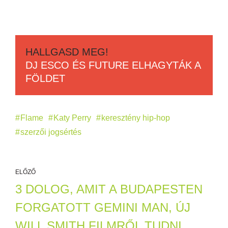
HALLGASD MEG!
DJ ESCO ÉS FUTURE ELHAGYTÁK A
FÖLDET
Flame
Katy Perry
keresztény hip-hop
szerzői jogsértés
ELŐZŐ
3 DOLOG, AMIT A BUDAPESTEN
FORGATOTT GEMINI MAN, ÚJ
WILL SMITH FILMRŐL TUDNI