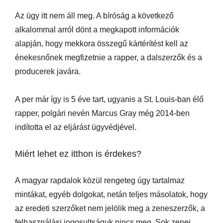
Az ügy itt nem áll meg. A bíróság a következő
alkalommal arról dönt a megkapott információk
alapján, hogy mekkora összegű kártérítést kell az
énekesnőnek megfizetnie a rapper, a dalszerzők és a
producerek javára.
A per már így is 5 éve tart, ugyanis a St. Louis-ban élő
rapper, polgári nevén Marcus Gray még 2014-ben
indította el az eljárást ügyvédjével.
Miért lehet ez itthon is érdekes?
A magyar rapdalok közül rengeteg úgy tartalmaz
mintákat, egyéb dolgokat, netán teljes másolatok, hogy
az eredeti szerzőket nem jelölik meg a zeneszerzők, a
felhasználási jogosultságuk nincs meg. Sok zenei