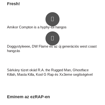
Fresh!
Amikor Compton is a hyphy-től hangos
Doggystyleeee, DW Flame és az új generációs west coast
hangzás
Sárkány tüzet okád R.A. the Rugged Man, Ghostface
Killah, Masta Killa, Kool G Rap és Xx3eme segítségével
Eminem az ezRAP-en