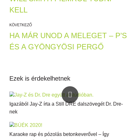
KELL
KÖVETKEZŐ
HA MÁR UNOD A MELEGET – P’S
ÉS A GYÖNGYÖSI PERGŐ
Ezek is érdekelhetnek
Igazából Jay-Z írta a Still DRE dalszövegét Dr. Dre-
nek
Karaoke rap és pózolás betonkeverővel – Így