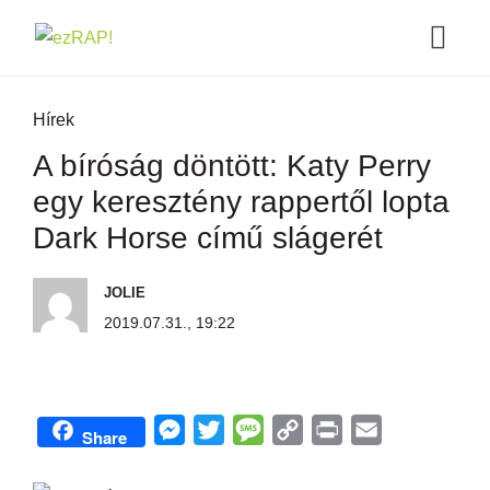
Hírek
A bíróság döntött: Katy Perry
egy keresztény rappertől lopta
Dark Horse című slágerét
JOLIE
2019.07.31., 19:22
M
T
M
C
P
E
Share
e
w
e
o
r
m