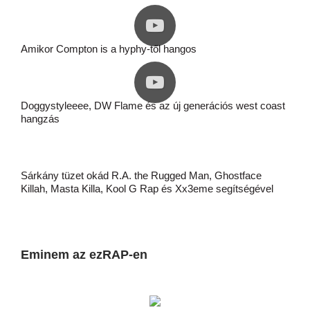
Amikor Compton is a hyphy-től hangos
Doggystyleeee, DW Flame és az új generációs west coast
hangzás
Sárkány tüzet okád R.A. the Rugged Man, Ghostface
Killah, Masta Killa, Kool G Rap és Xx3eme segítségével
Eminem az ezRAP-en