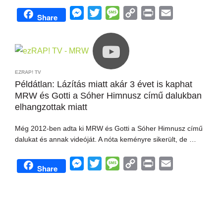
M
T
M
C
P
E
Share
e
w
e
o
r
m
s
i
s
p
i
a
s
t
s
y
n
i
e
t
a
L
t
l
EZRAP! TV
n
e
g
i
Példátlan: Lázítás miatt akár 3 évet is kaphat
MRW és Gotti a Sóher Himnusz című dalukban
g
r
e
n
elhangzottak miatt
e
k
r
Még 2012-ben adta ki MRW és Gotti a Sóher Himnusz című
dalukat és annak videóját. A nóta keményre sikerült, de …
M
T
M
C
P
E
Share
e
w
e
o
r
m
s
i
s
p
i
a
s
t
s
y
n
i
e
t
a
L
t
l