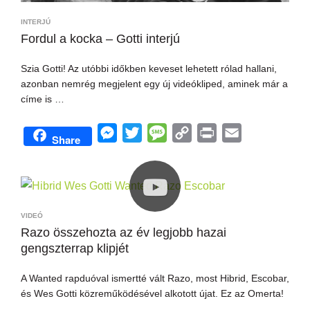
INTERJÚ
Fordul a kocka – Gotti interjú
Szia Gotti! Az utóbbi időkben keveset lehetett rólad hallani,
azonban nemrég megjelent egy új videókliped, aminek már a
címe is …
M
T
M
C
P
E
Share
e
w
e
o
r
m
s
i
s
p
i
a
s
t
s
y
n
i
e
t
a
L
t
l
VIDEÓ
n
e
g
i
Razo összehozta az év legjobb hazai
gengszterrap klipjét
g
r
e
n
e
k
A Wanted rapduóval ismertté vált Razo, most Hibrid, Escobar,
r
és Wes Gotti közreműködésével alkotott újat. Ez az Omerta!