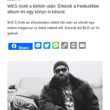
EZRAP! TV
WES Gotti a börtön után: Érkezik a Fedezékbe
album és egy könyv is készül
W.E.S.Gotti az előzetesben töltött idő után az elmúlt egy
évben megannyi új dallal rukkolt elő. Készült dal BLR-rel Yo
gyerek …
M
T
M
C
P
E
Share
e
w
e
o
r
m
s
i
s
p
i
a
s
t
s
y
n
i
e
t
a
L
t
l
n
e
g
i
g
r
e
n
e
k
r