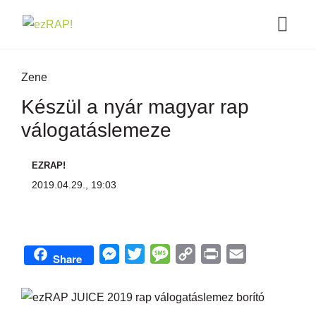
Zene
Készül a nyár magyar rap
válogatáslemeze
EZRAP!
2019.04.29., 19:03
M
T
M
C
P
E
Share
e
w
e
o
r
m
s
i
s
p
i
a
s
t
s
y
n
i