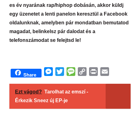
es év nyarának rap/hiphop dobásán, akkor küldj
egy üzenetet a lenti panelon keresztül a Facebook
oldalunknak, amelyben pár mondatban bemutatod
magadat, belinkelsz pár dalodat és a
telefonszámodat se felejtsd le!
M
T
M
C
P
E
Share
e
w
e
o
r
m
s
i
s
p
i
a
Ezt vágod?
Tarolhat az emszí -
s
t
s
y
n
i
Érkezik Sneez új EP-je
e
t
a
L
t
l
n
e
g
i
g
r
e
n
e
k