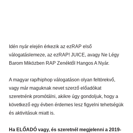
Idén nyár elején érkezik az ezRAP első
válogatáslemeze, az ezRAP! JUICE, avagy Ne Légy
Barom Miközben RAP Zenéktől Hangos A Nyár.
A magyar rap/hiphop válogatáson olyan feltörekvő,
vagy már maguknak nevet szerző előadókat
szeretnénk promótálni, akikre úgy gondoljuk, hogy a
következő egy évben érdemes lesz figyelni tehetségük
és aktivitásuk miatt is.
Ha ELŐADÓ vagy, és szeretnél megjelenni a 2019-