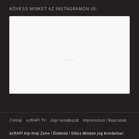
KÖVESS MINKET AZ INSTAGRAMON IS!
Címlap
ezRAP! TV
Jogi nyilatkozat
Impresszum / Kapcsolat
ezRAP! Hip-Hop Zene / Életmód / Stílus Minden jog fenntartva!