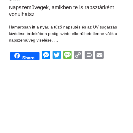
STÍLUS
Napszemüvegek, amikben te is rapsztárként
vonulhatsz
Hamarosan itt a nyár, a tűző napsütés és az UV sugárzás
kivédése érdekében pedig szinte elkerülhetetlenné válik a
napszemüveg viselése. …
M
T
M
C
P
E
Share
e
w
e
o
r
m
s
i
s
p
i
a
s
t
s
y
n
i
e
t
a
L
t
l
n
e
g
i
g
r
e
n
e
k
r