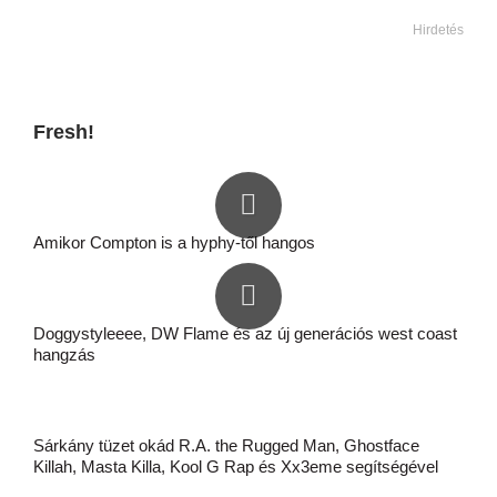
Hirdetés
Fresh!
Amikor Compton is a hyphy-től hangos
Doggystyleeee, DW Flame és az új generációs west coast
hangzás
Sárkány tüzet okád R.A. the Rugged Man, Ghostface
Killah, Masta Killa, Kool G Rap és Xx3eme segítségével