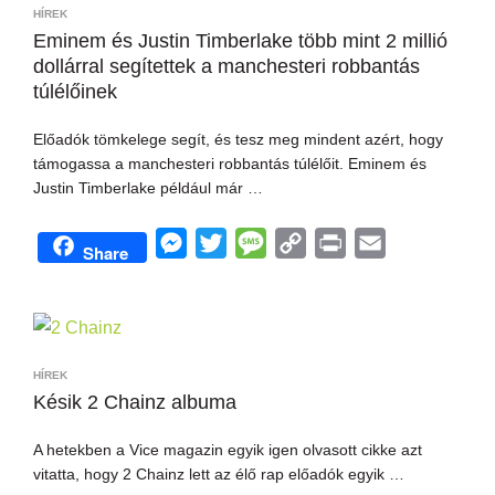
e
t
a
L
t
l
HÍREK
n
e
g
i
Eminem és Justin Timberlake több mint 2 millió
dollárral segítettek a manchesteri robbantás
g
r
e
n
túlélőinek
e
k
r
Előadók tömkelege segít, és tesz meg mindent azért, hogy
támogassa a manchesteri robbantás túlélőit. Eminem és
Justin Timberlake például már …
M
T
M
C
P
E
Share
e
w
e
o
r
m
s
i
s
p
i
a
s
t
s
y
n
i
e
t
a
L
t
l
HÍREK
n
e
g
i
Késik 2 Chainz albuma
g
r
e
n
A hetekben a Vice magazin egyik igen olvasott cikke azt
e
k
vitatta, hogy 2 Chainz lett az élő rap előadók egyik …
r