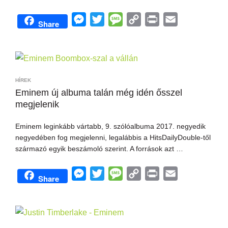
M
T
M
C
P
E
Share
e
w
e
o
r
m
s
i
s
p
i
a
s
t
s
y
n
i
e
t
a
L
t
l
HÍREK
n
e
g
i
Eminem új albuma talán még idén ősszel
megjelenik
g
r
e
n
e
k
Eminem leginkább vártabb, 9. szólóalbuma 2017. negyedik
r
negyedében fog megjelenni, legalábbis a HitsDailyDouble-től
származó egyik beszámoló szerint. A források azt …
M
T
M
C
P
E
Share
e
w
e
o
r
m
s
i
s
p
i
a
s
t
s
y
n
i