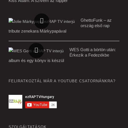
Kiss Ádám: A szívem az rapper
GhettoFunk – az
ország első rap
tribute zenekara Márkypapával
WES Gotti a börtön után:
Érkezik a Fedezékbe
album és egy könyv is készül
FELIRATKOZTÁL MÁR A YOUTUBE CSATORNÁNKRA?
SZOLGÁLTATÁSOK