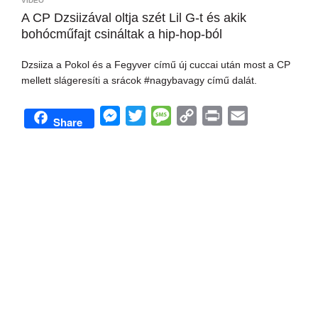
VIDEÓ
A CP Dzsiizával oltja szét Lil G-t és akik
bohócműfajt csináltak a hip-hop-ból
Dzsiiza a Pokol és a Fegyver című új cuccai után most a CP
mellett slágeresíti a srácok #nagybavagy című dalát.
M
T
M
C
P
E
Share
e
w
e
o
r
m
s
i
s
p
i
a
s
t
s
y
n
i
e
t
a
L
t
l
n
e
g
i
g
r
e
n
e
k
r