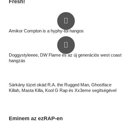
Fresh!
Amikor Compton is a hyphy-től hangos
Doggystyleeee, DW Flame és az új generációs west coast
hangzás
Sárkány tüzet okád R.A. the Rugged Man, Ghostface
Killah, Masta Killa, Kool G Rap és Xx3eme segítségével
Eminem az ezRAP-en