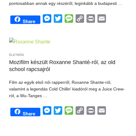
pontosabban annak egy részéről, leginkább a budapesti …
M
T
M
C
P
E
Share
e
w
e
o
r
m
s
i
s
p
i
a
s
t
s
y
n
i
e
t
a
L
t
l
ÉLETMÓD
n
e
g
i
Mozifilm készült Roxanne Shanté-ról, az old
school rapcsajról
g
r
e
n
e
k
Film az egyik első női rapperről, Roxanne Shante-ról,
r
valamint a legendás Cold Chillin’ kiadóról meg a Juice Crew-
ról, a Wu-Tanges …
M
T
M
C
P
E
Share
e
w
e
o
r
m
s
i
s
p
i
a
s
t
s
y
n
i