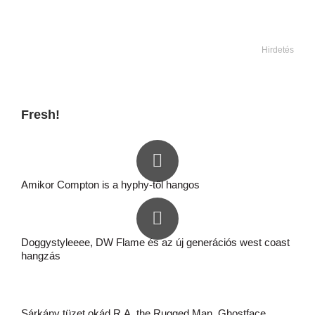
Hirdetés
Fresh!
Amikor Compton is a hyphy-től hangos
Doggystyleeee, DW Flame és az új generációs west coast
hangzás
Sárkány tüzet okád R.A. the Rugged Man, Ghostface