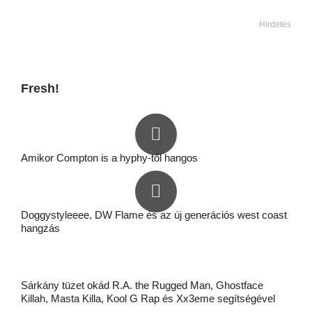
Hirdetés
Fresh!
Amikor Compton is a hyphy-től hangos
Doggystyleeee, DW Flame és az új generációs west coast
hangzás
Sárkány tüzet okád R.A. the Rugged Man, Ghostface
Killah, Masta Killa, Kool G Rap és Xx3eme segítségével