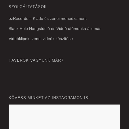
SZOLGÁLTATÁSOK
ezRecords – Kiadó és zenei menedzsment
Black Hole Hangstúdió és Videó utómunka állomás
Videóklipek, zenei videók készítése
HAVEROK VAGYUNK MÁR?
KÖVESS MINKET AZ INSTAGRAMON IS!