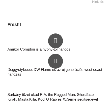
Hirdetés
Fresh!
Amikor Compton is a hyphy-től hangos
Doggystyleeee, DW Flame és az új generációs west coast
hangzás
Sárkány tüzet okád R.A. the Rugged Man, Ghostface
Killah, Masta Killa, Kool G Rap és Xx3eme segítségével