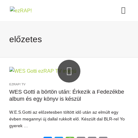
előzetes
EZRAP! TV
WES Gotti a börtön után: Érkezik a Fedezékbe
album és egy könyv is készül
W.E.S.Gotti az előzetesben töltött idő után az elmúlt egy
évben megannyi új dallal rukkolt elő. Készült dal BLR-rel Yo
gyerek …