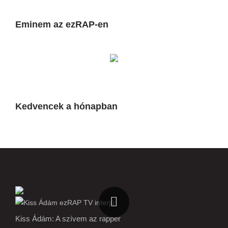
Eminem az ezRAP-en
Kedvencek a hónapban
Kiss Ádám: A szívem az rapper